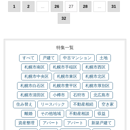
1
2
...
26
27
28
...
31
32
特集一覧
すべて
戸建て
中古マンション
土地
札幌市南区
札幌市手稲区
札幌市西区
札幌市中央区
札幌市東区
札幌市北区
札幌市白石区
札幌市豊平区
札幌市厚別区
札幌市清田区
小樽市
石狩市
北広島市
住み替え
リースバック
不動産相続
空き家
離婚
その他地域
不動産相談
収益
資産整理
アパート
アパート
新築戸建て