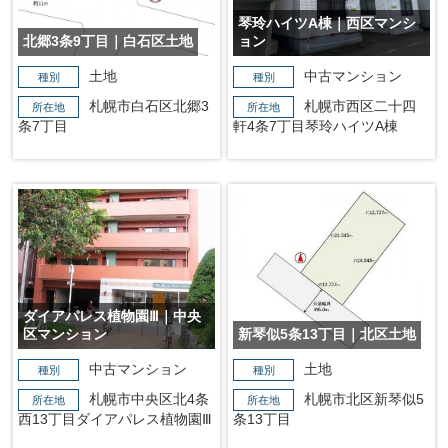
琴玲ハイツA棟｜西区マンシ
北郷3条9丁目｜白石区土地
ョン
土地
中古マンション
種別
種別
札幌市白石区北郷3
札幌市西区二十四
所在地
所在地
条7丁目
軒4条7丁目琴玲ハイツA棟
ダイアパレス植物園Ⅲ｜中央
区マンション
新琴似5条13丁目｜北区土地
中古マンション
土地
種別
種別
札幌市中央区北4条
札幌市北区新琴似5
所在地
所在地
西13丁目ダイアパレス植物園Ⅲ
条13丁目