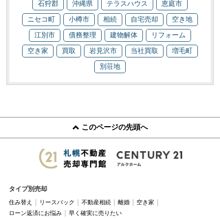
石狩郡
沖縄県
テラスハウス
恵庭市
ニセコ町
小樽市
相続
自宅売却
空き地
江別市
債務整理
建物解体
リフォーム
空き家
買取
岩見沢市
当社買取
増毛町
別荘地
このページの先頭へ
タイプ別売却
住み替え
リースバック
不動産相続
離婚
空き家
ローン返済にお悩み
早く確実に売りたい