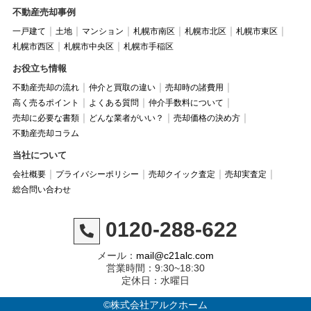
不動産売却事例
一戸建て
土地
マンション
札幌市南区
札幌市北区
札幌市東区
札幌市西区
札幌市中央区
札幌市手稲区
お役立ち情報
不動産売却の流れ
仲介と買取の違い
売却時の諸費用
高く売るポイント
よくある質問
仲介手数料について
売却に必要な書類
どんな業者がいい？
売却価格の決め方
不動産売却コラム
当社について
会社概要
プライバシーポリシー
売却クイック査定
売却実査定
総合問い合わせ
0120-288-622
メール：
mail@c21alc.com
営業時間：9:30~18:30
定休日：水曜日
©株式会社アルクホーム