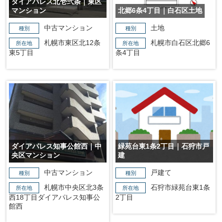
ダイアパレス北壱弐条｜東区
マンション
北郷6条4丁目｜白石区土地
中古マンション
土地
種別
種別
札幌市東区北12条
札幌市白石区北郷6
所在地
所在地
東5丁目
条4丁目
ダイアパレス知事公館西｜中
緑苑台東1条2丁目｜石狩市戸
央区マンション
建
中古マンション
戸建て
種別
種別
札幌市中央区北3条
石狩市緑苑台東1条
所在地
所在地
西18丁目ダイアパレス知事公
2丁目
館西