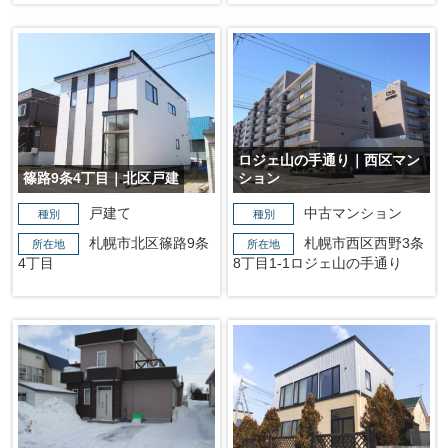
ロジェ山の手通り｜西区マン
篠路9条4丁目｜北区戸建
ション
戸建て
中古マンション
種別
種別
札幌市北区篠路9条
札幌市西区西野3条
所在地
所在地
4丁目
8丁目1-1ロジェ山の手通り