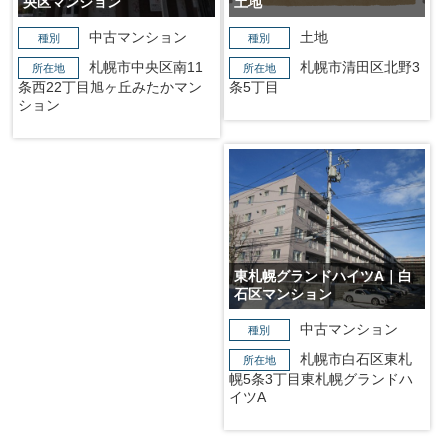
央区マンション
土地
中古マンション
土地
種別
種別
札幌市中央区南11
札幌市清田区北野3
所在地
所在地
条西22丁目旭ヶ丘みたかマン
条5丁目
ション
東札幌グランドハイツA｜白
石区マンション
中古マンション
種別
札幌市白石区東札
所在地
幌5条3丁目東札幌グランドハ
イツA