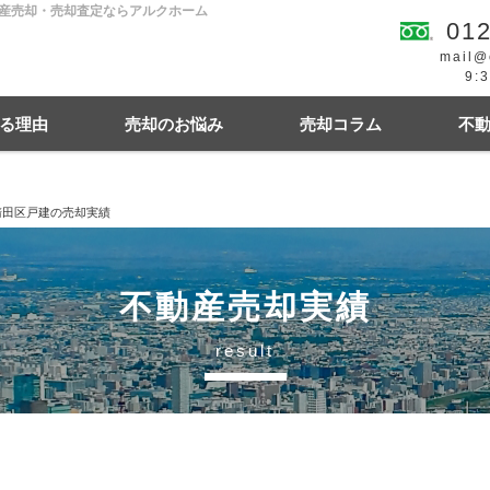
動産売却・売却査定ならアルクホーム
012
mail@
9:
る理由
売却のお悩み
売却コラム
不
清田区戸建の売却実績
続
買の費用・税金
離婚
豆知識情報
空き家
住宅ローンにお悩み
相続関連
不動産売却実績
result
幌市東区
札幌市西区
札幌市中央区
札幌
札幌市清田区
江別市
北広島市
小樽市