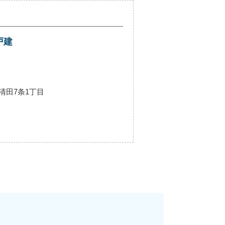
戸建
清田7条1丁目