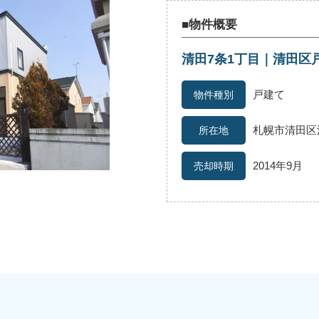
■物件概要
清田7条1丁目｜清田区
続
離婚
空き家
戸建て
札幌市清田区
2014年9月