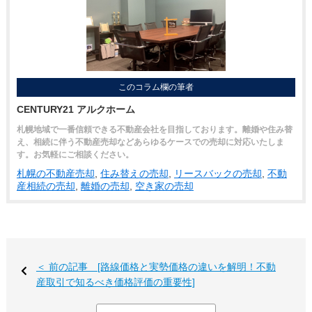
このコラム欄の筆者
CENTURY21 アルクホーム
札幌地域で一番信頼できる不動産会社を目指しております。離婚や住み替
え、相続に伴う不動産売却などあらゆるケースでの売却に対応いたしま
す。お気軽にご相談ください。
札幌の不動産売却
,
住み替えの売却
,
リースバックの売却
,
不動
産相続の売却
,
離婚の売却
,
空き家の売却
＜ 前の記事 [路線価格と実勢価格の違いを解明！不動
産取引で知るべき価格評価の重要性]