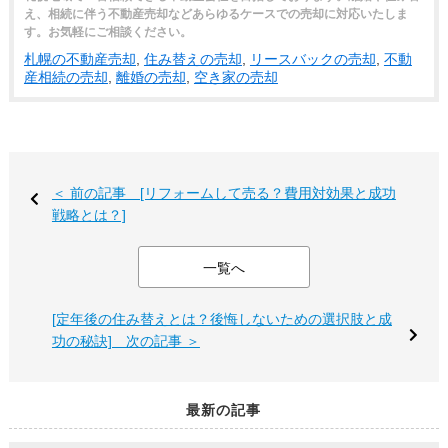
え、相続に伴う不動産売却などあらゆるケースでの売却に対応いたしま
す。お気軽にご相談ください。
札幌の不動産売却
,
住み替えの売却
,
リースバックの売却
,
不動
産相続の売却
,
離婚の売却
,
空き家の売却
＜ 前の記事 [リフォームして売る？費用対効果と成功
戦略とは？]
一覧へ
[定年後の住み替えとは？後悔しないための選択肢と成
功の秘訣] 次の記事 ＞
最新の記事