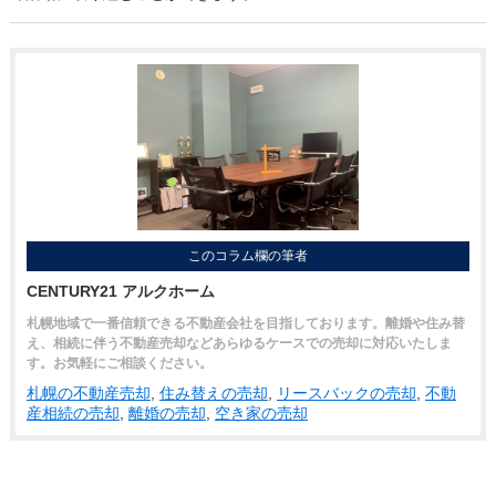
このコラム欄の筆者
CENTURY21 アルクホーム
札幌地域で一番信頼できる不動産会社を目指しております。離婚や住み替
え、相続に伴う不動産売却などあらゆるケースでの売却に対応いたしま
す。お気軽にご相談ください。
札幌の不動産売却
,
住み替えの売却
,
リースバックの売却
,
不動
産相続の売却
,
離婚の売却
,
空き家の売却