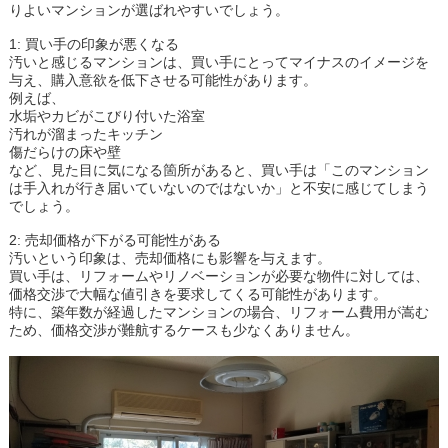
りよいマンションが選ばれやすいでしょう。
1: 買い手の印象が悪くなる
汚いと感じるマンションは、買い手にとってマイナスのイメージを
与え、購入意欲を低下させる可能性があります。
例えば、
水垢やカビがこびり付いた浴室
汚れが溜まったキッチン
傷だらけの床や壁
など、見た目に気になる箇所があると、買い手は「このマンション
は手入れが行き届いていないのではないか」と不安に感じてしまう
でしょう。
2: 売却価格が下がる可能性がある
汚いという印象は、売却価格にも影響を与えます。
買い手は、リフォームやリノベーションが必要な物件に対しては、
価格交渉で大幅な値引きを要求してくる可能性があります。
特に、築年数が経過したマンションの場合、リフォーム費用が嵩む
ため、価格交渉が難航するケースも少なくありません。