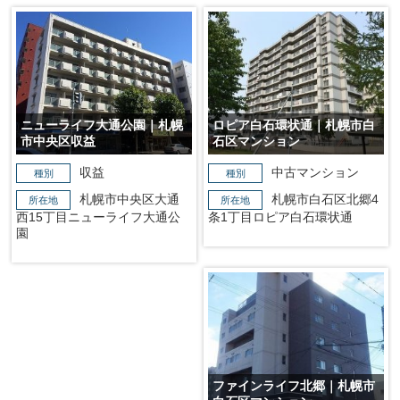
ニューライフ大通公園｜札幌
ロピア白石環状通｜札幌市白
市中央区収益
石区マンション
収益
中古マンション
種別
種別
札幌市中央区大通
札幌市白石区北郷4
所在地
所在地
西15丁目ニューライフ大通公
条1丁目ロピア白石環状通
園
ファインライフ北郷｜札幌市