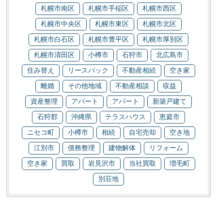
札幌市南区
札幌市手稲区
札幌市西区
札幌市中央区
札幌市東区
札幌市北区
札幌市白石区
札幌市豊平区
札幌市厚別区
札幌市清田区
小樽市
石狩市
北広島市
住み替え
リースバック
不動産相続
空き家
離婚
その他地域
不動産相談
収益
資産整理
アパート
アパート
新築戸建て
石狩郡
沖縄県
テラスハウス
恵庭市
ニセコ町
小樽市
相続
自宅売却
空き地
江別市
債務整理
建物解体
リフォーム
空き家
買取
岩見沢市
当社買取
増毛町
別荘地