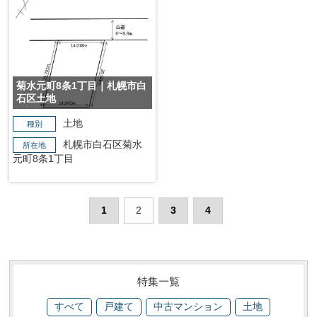
菊水元町8条1丁目｜札幌市白
石区土地
土地
種別
札幌市白石区菊水
所在地
元町8条1丁目
1
2
3
4
特集一覧
すべて
戸建て
中古マンション
土地