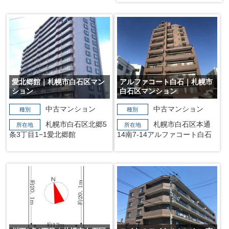
愛北郷館｜札幌市白石区マン
アルファコート白石｜札幌市
ション
白石区マンション
中古マンション
中古マンション
種別
種別
札幌市白石区北郷5
札幌市白石区本通
所在地
所在地
条3丁目1−1愛北郷館
14南7-14アルファコート白石