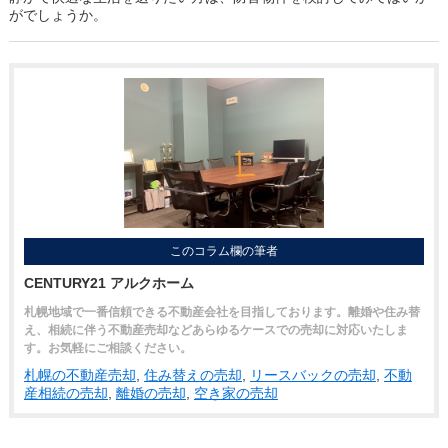
がでしょうか。
このコラム欄の筆者
CENTURY21 アルクホーム
札幌地域で一番信頼できる不動産会社を目指しております。離婚や住み替
え、相続に伴う不動産売却などあらゆるケースでの売却に対応いたしま
す。お気軽にご相談ください。
札幌の不動産売却
,
住み替えの売却
,
リースバックの売却
,
不動
産相続の売却
,
離婚の売却
,
空き家の売却