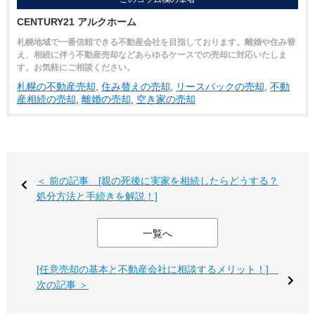
CENTURY21 アルクホーム
札幌地域で一番信頼できる不動産会社を目指しております。離婚や住み替
え、相続に伴う不動産売却などあらゆるケースでの売却に対応いたしま
す。お気軽にご相談ください。
札幌の不動産売却
,
住み替えの売却
,
リースバックの売却
,
不動
産相続の売却
,
離婚の売却
,
空き家の売却
＜ 前の記事 [親の死後に実家を相続したらどうする？
処分方法と手続きを解説！]
一覧へ
[任意売却の基本と不動産会社に相談するメリット！]
次の記事 ＞