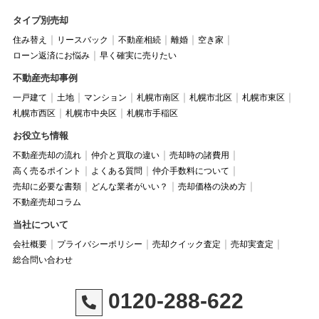
タイプ別売却
住み替え
リースバック
不動産相続
離婚
空き家
ローン返済にお悩み
早く確実に売りたい
不動産売却事例
一戸建て
土地
マンション
札幌市南区
札幌市北区
札幌市東区
札幌市西区
札幌市中央区
札幌市手稲区
お役立ち情報
不動産売却の流れ
仲介と買取の違い
売却時の諸費用
高く売るポイント
よくある質問
仲介手数料について
売却に必要な書類
どんな業者がいい？
売却価格の決め方
不動産売却コラム
当社について
会社概要
プライバシーポリシー
売却クイック査定
売却実査定
総合問い合わせ
0120-288-622