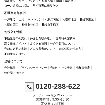
住み替え
リースバック
不動産相続
離婚
空き家
ローン返済にお悩み
早く確実に売りたい
不動産売却事例
一戸建て
土地
マンション
札幌市南区
札幌市北区
札幌市東区
札幌市西区
札幌市中央区
札幌市手稲区
お役立ち情報
不動産売却の流れ
仲介と買取の違い
売却時の諸費用
高く売るポイント
よくある質問
仲介手数料について
売却に必要な書類
どんな業者がいい？
売却価格の決め方
不動産売却コラム
当社について
会社概要
プライバシーポリシー
売却クイック査定
売却実査定
総合問い合わせ
0120-288-622
メール：
mail@c21alc.com
営業時間：9:30~18:30
定休日：水曜日