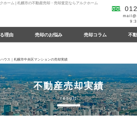
ホーム | 札幌市の不動産売却・売却査定ならアルクホーム
012
mail@
9:
る理由
売却のお悩み
売却コラム
不
ィハウス｜札幌市中央区マンションの売却実績
続
買の費用・税金
離婚
豆知識情報
空き家
住宅ローンにお悩み
相続関連
不動産売却実績
result
幌市東区
札幌市西区
札幌市中央区
札幌
札幌市清田区
江別市
北広島市
小樽市