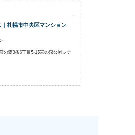
ス｜札幌市中央区マンション
ン
の森3条6丁目5-15宮の森公園シテ