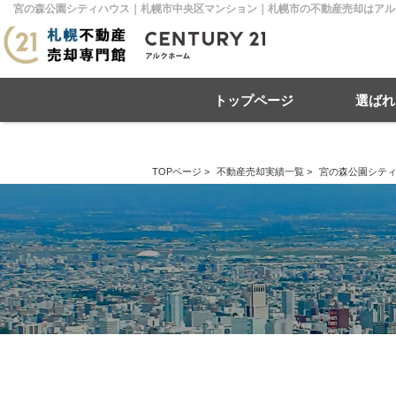
宮の森公園シティハウス｜札幌市中央区マンション｜札幌市の不動産売却はアルク
トップページ
選ばれ
TOPページ
>
不動産売却実績一覧
>
宮の森公園シテ
住み替え
不動産売却
戸建て
マンション
リースバック
住宅ローン
土地
相
売
札幌市南区
札幌市北区
札
札幌市豊平区
札幌市厚別区