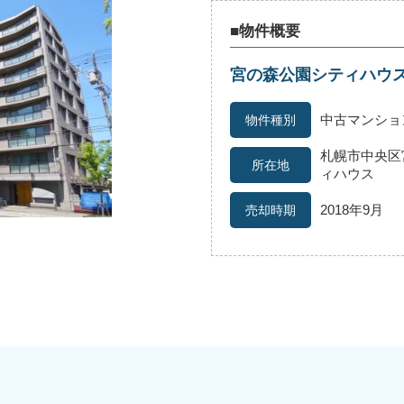
■物件概要
宮の森公園シティハウ
続
離婚
空き家
中古マンショ
札幌市中央区宮
ィハウス
2018年9月