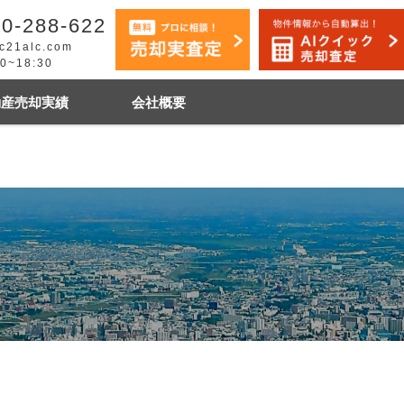
0-288-622
c21alc.com
30~18:30
動産売却実績
会社概要
早く売りたい
市手稲区
札幌市白石区
石狩市
その他地域