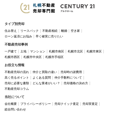
タイプ別売却
住み替え
リースバック
不動産相続
離婚
空き家
ローン返済にお悩み
早く確実に売りたい
不動産売却事例
一戸建て
土地
マンション
札幌市南区
札幌市北区
札幌市東区
札幌市西区
札幌市中央区
札幌市手稲区
お役立ち情報
不動産売却の流れ
仲介と買取の違い
売却時の諸費用
高く売るポイント
よくある質問
仲介手数料について
売却に必要な書類
どんな業者がいい？
売却価格の決め方
不動産売却コラム
当社について
会社概要
プライバシーポリシー
売却クイック査定
売却実査定
総合問い合わせ