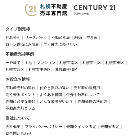
タイプ別売却
住み替え
リースバック
不動産相続
離婚
空き家
ローン返済にお悩み
早く確実に売りたい
不動産売却事例
一戸建て
土地
マンション
札幌市南区
札幌市北区
札幌市東区
札幌市西区
札幌市中央区
札幌市手稲区
お役立ち情報
不動産売却の流れ
仲介と買取の違い
売却時の諸費用
高く売るポイント
よくある質問
仲介手数料について
売却に必要な書類
どんな業者がいい？
売却価格の決め方
不動産売却コラム
当社について
会社概要
プライバシーポリシー
売却クイック査定
売却実査定
総合問い合わせ