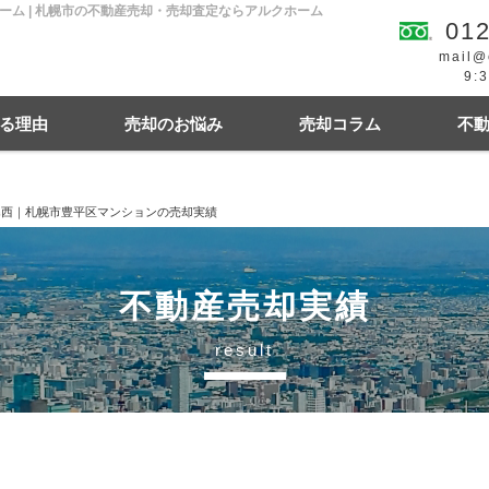
ム | 札幌市の不動産売却・売却査定ならアルクホーム
012
mail@
9:
る理由
売却のお悩み
売却コラム
不
寒西｜札幌市豊平区マンションの売却実績
続
買の費用・税金
離婚
豆知識情報
空き家
住宅ローンにお悩み
相続関連
不動産売却実績
result
幌市東区
札幌市西区
札幌市中央区
札幌
札幌市清田区
江別市
北広島市
小樽市