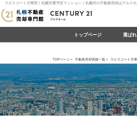
ラピスコート月寒西｜札幌市豊平区マンション｜札幌市の不動産売却はアルクホー
トップページ
選ばれ
TOPページ
>
不動産売却実績一覧
>
ラピスコート月
住み替え
不動産売却
戸建て
マンション
リースバック
住宅ローン
土地
相
売
札幌市南区
札幌市北区
札
札幌市豊平区
札幌市厚別区