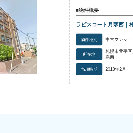
■物件概要
ラピスコート月寒西｜
続
離婚
空き家
中古マンショ
札幌市豊平区月
寒西
2018年2月