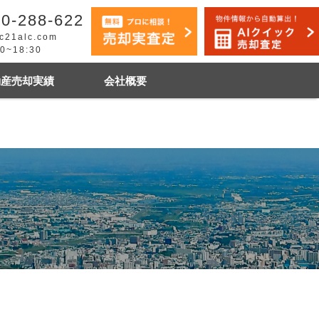
0-288-622
c21alc.com
30~18:30
動産売却実績
会社概要
早く売りたい
市手稲区
札幌市白石区
石狩市
その他地域