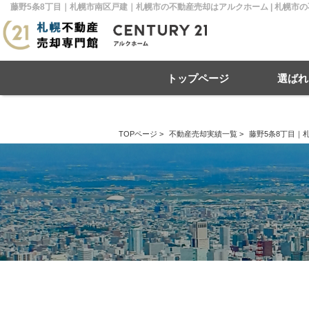
藤野5条8丁目｜札幌市南区戸建｜札幌市の不動産売却はアルクホーム | 札幌市
トップページ
選ばれ
TOPページ
>
不動産売却実績一覧
>
藤野5条8丁目｜
住み替え
不動産売却
戸建て
マンション
リースバック
住宅ローン
土地
相
売
札幌市南区
札幌市北区
札
札幌市豊平区
札幌市厚別区