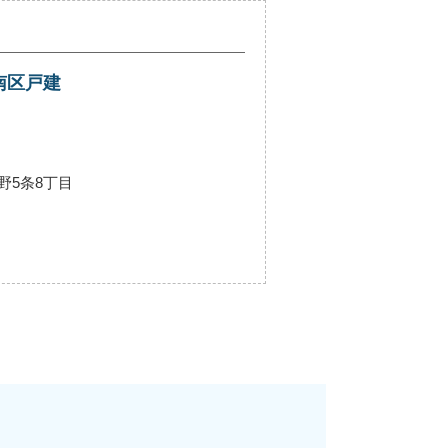
南区戸建
野5条8丁目