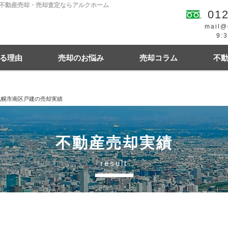
の不動産売却・売却査定ならアルクホーム
012
mail@
9:
る理由
売却のお悩み
売却コラム
不
札幌市南区戸建の売却実績
続
買の費用・税金
離婚
豆知識情報
空き家
住宅ローンにお悩み
相続関連
不動産売却実績
result
幌市東区
札幌市西区
札幌市中央区
札幌
札幌市清田区
江別市
北広島市
小樽市