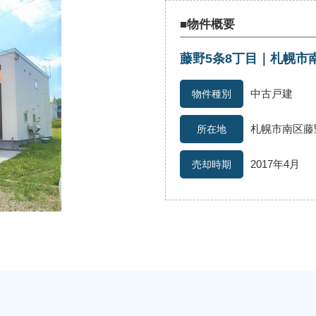
■物件概要
藤野5条8丁目｜札幌市
続
離婚
空き家
中古戸建
札幌市南区藤
2017年4月