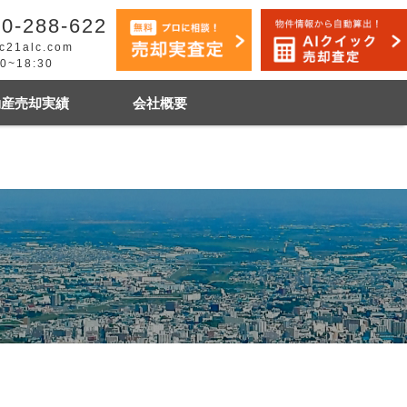
0-288-622
c21alc.com
30~18:30
動産売却実績
会社概要
早く売りたい
市手稲区
札幌市白石区
石狩市
その他地域