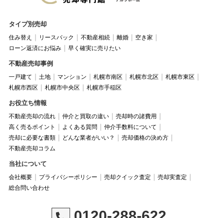
タイプ別売却
住み替え
リースバック
不動産相続
離婚
空き家
ローン返済にお悩み
早く確実に売りたい
不動産売却事例
一戸建て
土地
マンション
札幌市南区
札幌市北区
札幌市東区
札幌市西区
札幌市中央区
札幌市手稲区
お役立ち情報
不動産売却の流れ
仲介と買取の違い
売却時の諸費用
高く売るポイント
よくある質問
仲介手数料について
売却に必要な書類
どんな業者がいい？
売却価格の決め方
不動産売却コラム
当社について
会社概要
プライバシーポリシー
売却クイック査定
売却実査定
総合問い合わせ
0120-288-622