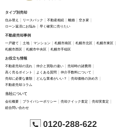
タイプ別売却
住み替え
リースバック
不動産相続
離婚
空き家
ローン返済にお悩み
早く確実に売りたい
不動産売却事例
一戸建て
土地
マンション
札幌市南区
札幌市北区
札幌市東区
札幌市西区
札幌市中央区
札幌市手稲区
お役立ち情報
不動産売却の流れ
仲介と買取の違い
売却時の諸費用
高く売るポイント
よくある質問
仲介手数料について
売却に必要な書類
どんな業者がいい？
売却価格の決め方
不動産売却コラム
当社について
会社概要
プライバシーポリシー
売却クイック査定
売却実査定
総合問い合わせ
0120-288-622