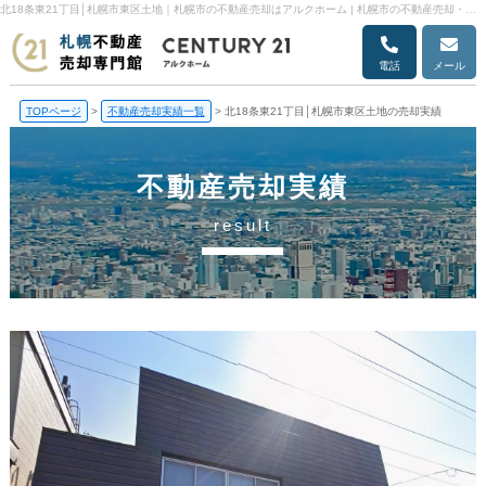
北18条東21丁目│札幌市東区土地｜札幌市の不動産売却はアルクホーム | 札幌市の不動産売却・売却査定ならアルクホーム
電話
メール
TOPページ
>
不動産売却実績一覧
>
北18条東21丁目│札幌市東区土地の売却実績
不動産売却実績
result