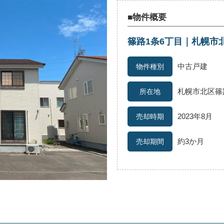
■物件概要
篠路1条6丁目｜札幌市
続
離婚
空き家
中古戸建
札幌市北区篠
2023年8月
約3か月