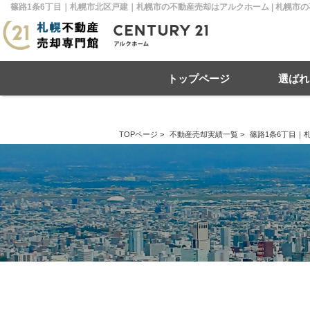
篠路1条6丁目｜札幌市北区戸建｜札幌市の不動産売却はアルクホーム | 札幌市
トップページ
選ばれ
TOPページ
>
不動産売却実績一覧
>
篠路1条6丁目｜
住み替え
不動産売却
戸建て
マンション
リースバック
住宅ローン
土地
相
売
札幌市南区
札幌市北区
札
札幌市豊平区
札幌市厚別区