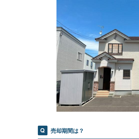
住み替え
リースバック
相
売却期間は？