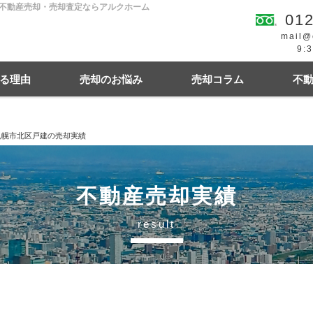
の不動産売却・売却査定ならアルクホーム
012
mail@
9:
る理由
売却のお悩み
売却コラム
不
札幌市北区戸建の売却実績
続
買の費用・税金
離婚
豆知識情報
空き家
住宅ローンにお悩み
相続関連
不動産売却実績
result
幌市東区
札幌市西区
札幌市中央区
札幌
札幌市清田区
江別市
北広島市
小樽市