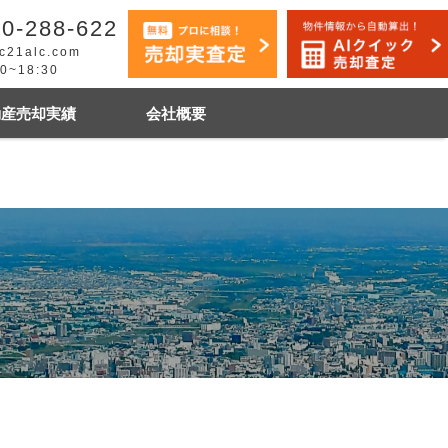
0-288-622
c21alc.com
30~18:30
動産売却実績
会社概要
早く売りたい
市手稲区
札幌市白石区
石狩市
その他地域