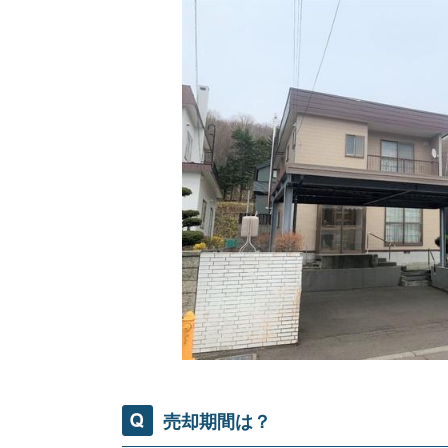
住み替え
リースバック
相
売却期間は？