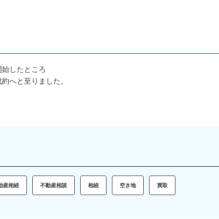
開始したところ
成約へと至りました。
動産相続
不動産相談
相続
空き地
買取