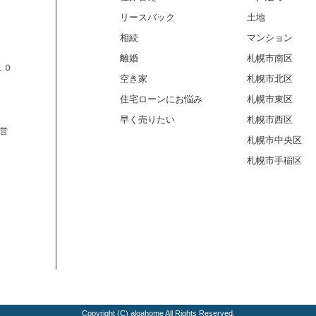
リースバック
土地
相続
マンション
離婚
札幌市南区
１０
空き家
札幌市北区
住宅ローンにお悩み
札幌市東区
早く売りたい
札幌市西区
営
札幌市中央区
札幌市手稲区
Copyright (C) algahome All Rights Reserved.