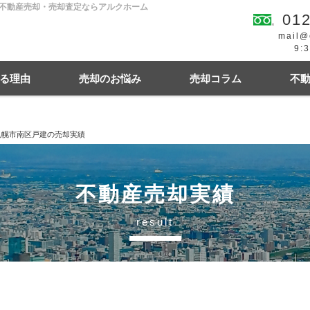
の不動産売却・売却査定ならアルクホーム
012
mail@
9:
る理由
売却のお悩み
売却コラム
不
札幌市南区戸建の売却実績
続
買の費用・税金
離婚
豆知識情報
空き家
住宅ローンにお悩み
相続関連
不動産売却実績
result
幌市東区
札幌市西区
札幌市中央区
札幌
札幌市清田区
江別市
北広島市
小樽市