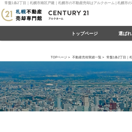
常盤1条2丁目｜札幌市南区戸建｜札幌市の不動産売却はアルクホーム | 札幌市
トップページ
選ばれ
TOPページ
>
不動産売却実績一覧
>
常盤1条2丁目｜
住み替え
不動産売却
戸建て
マンション
リースバック
住宅ローン
土地
相
売
札幌市南区
札幌市北区
札
札幌市豊平区
札幌市厚別区