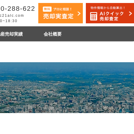
0-288-622
c21alc.com
30~18:30
動産売却実績
会社概要
早く売りたい
市手稲区
札幌市白石区
石狩市
その他地域