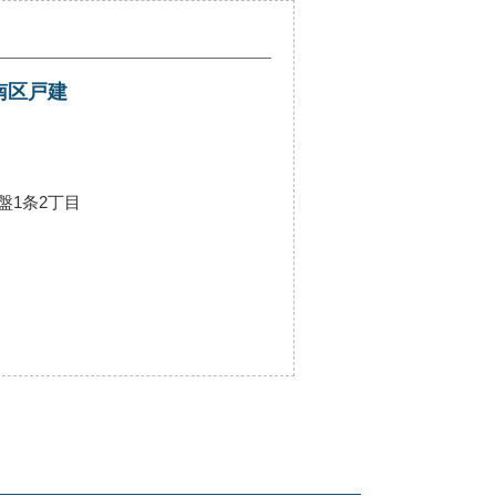
南区戸建
盤1条2丁目