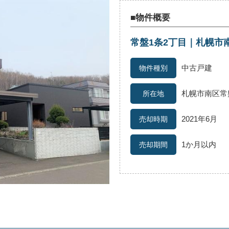
■物件概要
常盤1条2丁目｜札幌市
続
離婚
空き家
中古戸建
札幌市南区常
2021年6月
1か月以内