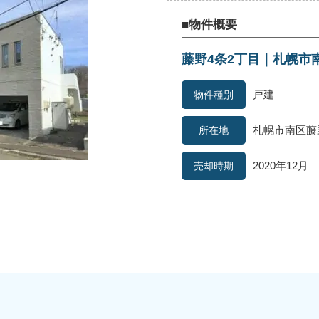
■物件概要
藤野4条2丁目｜札幌市
続
離婚
空き家
戸建
札幌市南区藤
2020年12月