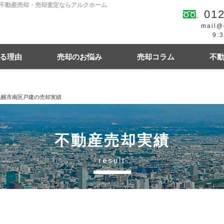
の不動産売却・売却査定ならアルクホーム
012
mail@
9:
る理由
売却のお悩み
売却コラム
不
札幌市南区戸建の売却実績
続
買の費用・税金
離婚
豆知識情報
空き家
住宅ローンにお悩み
相続関連
不動産売却実績
result
幌市東区
札幌市西区
札幌市中央区
札幌
札幌市清田区
江別市
北広島市
小樽市