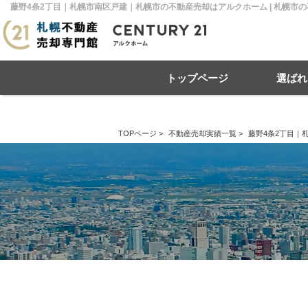
藤野4条2丁目｜札幌市南区戸建｜札幌市の不動産売却はアルクホーム | 札幌市
トップページ
選ばれ
TOPページ
>
不動産売却実績一覧
>
藤野4条2丁目｜
住み替え
不動産売却
戸建て
マンション
リースバック
住宅ローン
土地
相
売
札幌市南区
札幌市北区
札
札幌市豊平区
札幌市厚別区