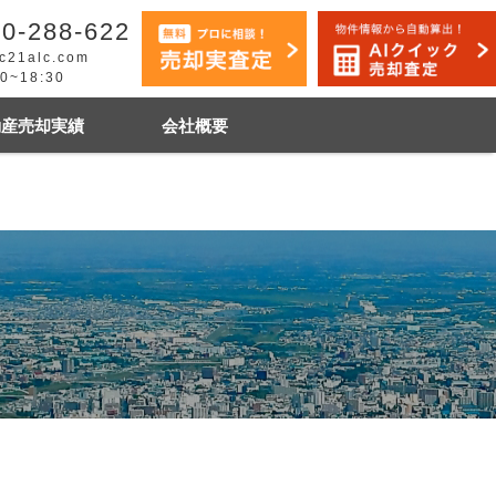
0-288-622
c21alc.com
30~18:30
動産売却実績
会社概要
早く売りたい
市手稲区
札幌市白石区
石狩市
その他地域