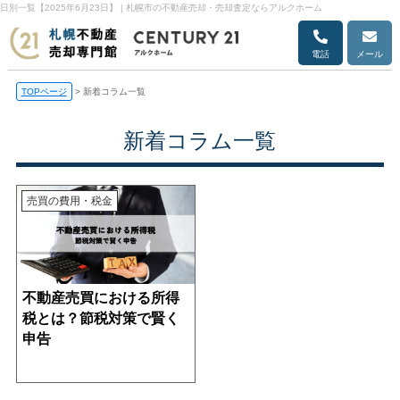
日別一覧【2025年6月23日】 | 札幌市の不動産売却・売却査定ならアルクホーム
電話
メール
TOPページ
>
新着コラム一覧
新着コラム一覧
売買の費用・税金
不動産売買における所得
税とは？節税対策で賢く
申告